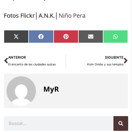
Fotos Flickr│A.N.K.│
Niño Pera
Compartir
Compartir
Compartir
Compartir
Compar
X
Facebook
Pinterest
Email
Whats
en
en
en
en
en
(Twitter)
Ant
Si
ANTERIOR
SIGUIENTE
El encanto de las ciudades suizas
Kom Ombo y sus templos
MyR
Buscar