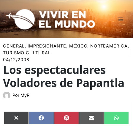
Ir
al
contenido
GENERAL
,
IMPRESIONANTE
,
MÉXICO
,
NORTEAMÉRICA
,
TURISMO CULTURAL
04/12/2008
Los espectaculares
Voladores de Papantla
Por
MyR
Compartir
Compartir
Compartir
Compartir
Compar
X
Facebook
Pinterest
Email
Whats
en
en
en
en
en
(Twitter)