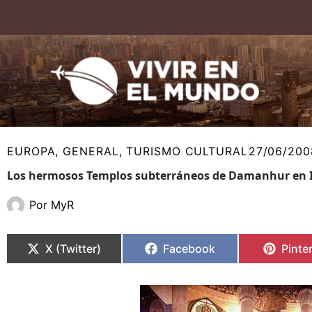
Ir
al
contenido
EUROPA
,
GENERAL
,
TURISMO CULTURAL
27/06/200
Los hermosos Templos subterráneos de Damanhur en I
Por
MyR
Compartir
Compartir
Compartir
Compartir
Compa
Compa
en
en
en
en
en
en
X (Twitter)
Facebook
Pinte