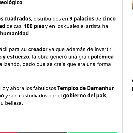
ueológico
.
s cuadrados
, distribuídos en
9 palacios
de
cinco
dad
de casi
100 pies
y en los cuales el artista ha
la humanidad
.
ácil para su
creador
ya que además de invertir
 y esfuerzo
, la obra generó una gran
polémica
alizando, dado que se creía que era una forma
feliz y ahora los fabulosos
Templos de Damanhur
no
y son custodiados por el
gobierno del país
,
u belleza.