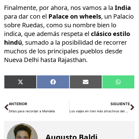
Finalmente, por ahora, nos vamos a la
India
para dar con el
Palace on wheels
, un Palacio
sobre Ruedas, como su nombre bien lo
indica, que además respeta el
clásico estilo
hindú
, sumado a la posibilidad de recorrer
muchos de los principales pueblos desde
Nueva Delhi hasta Rajasthan.
Compartir
Compartir
Compartir
Compart
X
Facebook
Email
WhatsA
en
en
en
en
(Twitter)
Ant
Si
ANTERIOR
SIGUIENTE
Sitios para recordar a Mandela
Los viajes en tren más atractivos del mundo (II)
Augusto Baldi