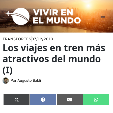
Ir
al
contenido
TRANSPORTES
07/12/2013
Los viajes en tren más
atractivos del mundo
(I)
Por
Augusto Baldi
Compartir
Compartir
Compartir
Compart
X
Facebook
Email
WhatsA
en
en
en
en
(Twitter)