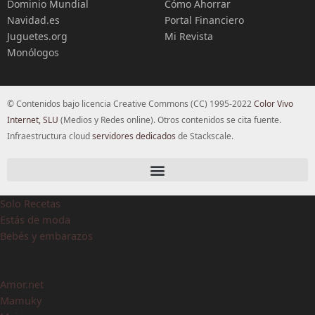
Dominio Mundial
Cómo Ahorrar
Navidad.es
Portal Financiero
Juguetes.org
Mi Revista
Monólogos
© Contenidos bajo licencia Creative Commons (CC) 1995-2022
Color Vivo
Internet, SLU
(Medios y Redes online). Otros contenidos se cita fuente.
Infraestructura cloud
servidores dedicados
de Stackscale.
Solo Recetas
Estás de moda
Bebés y embarazos
Amor.net
Mamuky