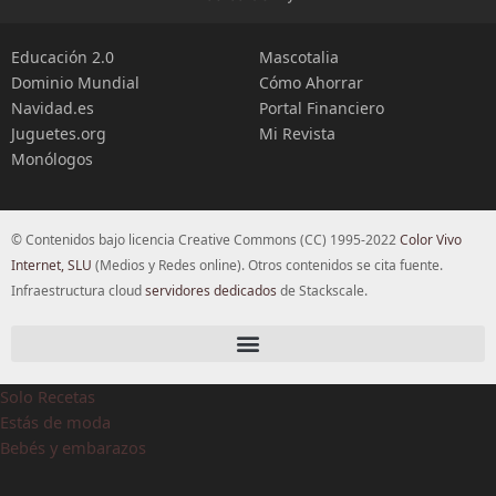
Educación 2.0
Mascotalia
Dominio Mundial
Cómo Ahorrar
Navidad.es
Portal Financiero
Juguetes.org
Mi Revista
Monólogos
© Contenidos bajo licencia Creative Commons (CC) 1995-2022
Color Vivo
Internet, SLU
(Medios y Redes online). Otros contenidos se cita fuente.
Infraestructura cloud
servidores dedicados
de Stackscale.
Solo Recetas
Estás de moda
Bebés y embarazos