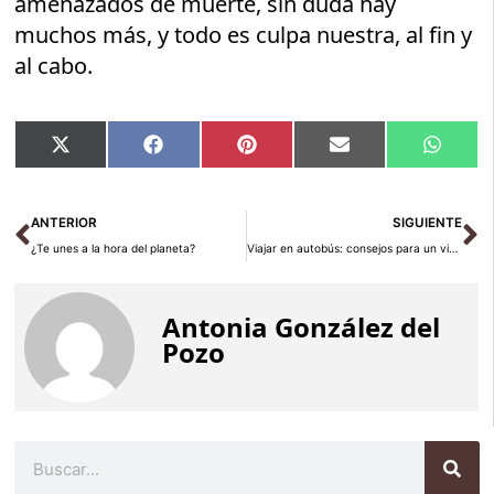
amenazados de muerte, sin duda hay
muchos más, y todo es culpa nuestra, al fin y
al cabo.
Compartir
Compartir
Compartir
Compartir
Compar
X
Facebook
Pinterest
Email
Whats
en
en
en
en
en
(Twitter)
Ant
Si
ANTERIOR
SIGUIENTE
¿Te unes a la hora del planeta?
Viajar en autobús: consejos para un viaje más plácido
Antonia González del
Pozo
Buscar