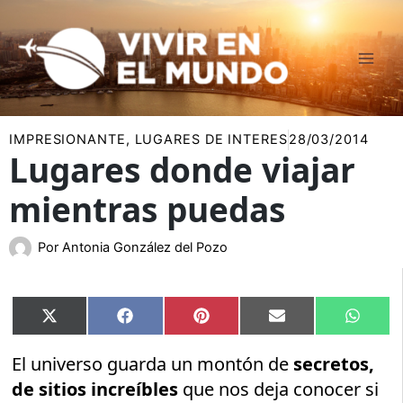
Ir
al
contenido
IMPRESIONANTE
,
LUGARES DE INTERES
28/03/2014
Lugares donde viajar
mientras puedas
Por
Antonia González del Pozo
Compartir
Compartir
Compartir
Compartir
Compar
X
Facebook
Pinterest
Email
Whats
en
en
en
en
en
(Twitter)
El universo guarda un montón de
secretos,
de sitios increíbles
que nos deja conocer si