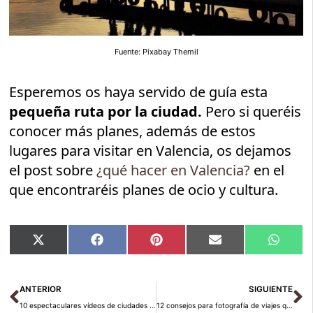
Fuente: Pixabay Themil
Esperemos os haya servido de guía esta
pequeña ruta por la ciudad.
Pero si queréis
conocer más planes, además de estos
lugares para visitar en Valencia, os dejamos
el post sobre
¿qué hacer en Valencia?
en el
que encontraréis planes de ocio y cultura.
Compartir
Compartir
Compartir
Compartir
Compar
X
Facebook
Pinterest
Email
Whats
en
en
en
en
en
(Twitter)
Ant
Si
ANTERIOR
SIGUIENTE
10 espectaculares vídeos de ciudades en Timelapse
12 consejos para fotografía de viajes que funcionan