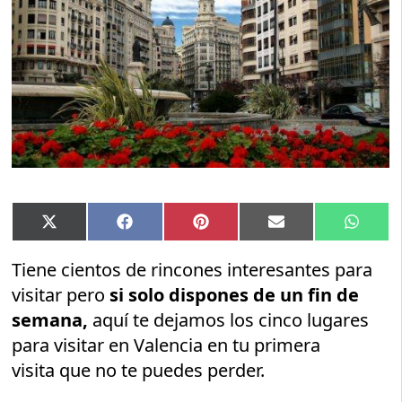
Compartir
Compartir
Compartir
Compartir
Compar
X
Facebook
Pinterest
Email
Whats
en
en
en
en
en
(Twitter)
Tiene cientos de rincones interesantes para
visitar pero
si solo dispones de un fin de
semana,
aquí te dejamos los cinco lugares
para visitar en Valencia en tu primera
visita que no te puedes perder.