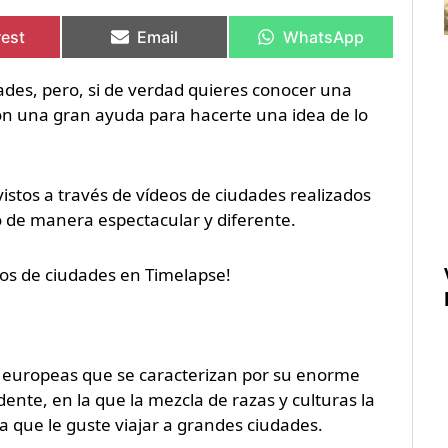
rtir
rtir
Compartir
Compartir
Compartir
Compartir
en
en
en
en
rest
Email
WhatsApp
des, pero, si de verdad quieres conocer una
on una gran ayuda para hacerte una idea de lo
istos a través de vídeos de ciudades realizados
o de manera espectacular y diferente.
deos de ciudades en Timelapse!
es europeas que se caracterizan por su enorme
ente, en la que la mezcla de razas y culturas la
a que le guste viajar a grandes ciudades.