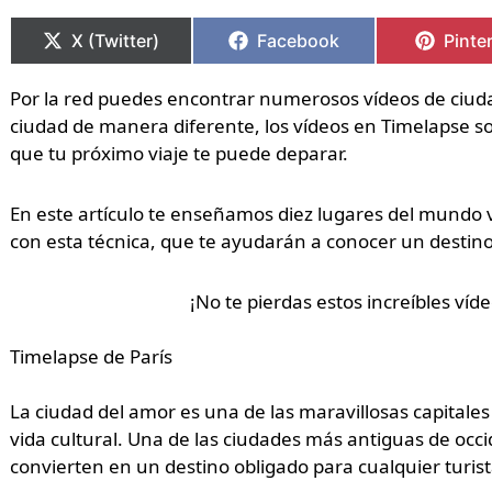
Compartir
Compartir
Compartir
Compartir
Compa
Compa
en
en
en
en
en
en
X (Twitter)
Facebook
Pinte
Por la red puedes encontrar numerosos vídeos de ciuda
ciudad de manera diferente, los vídeos en Timelapse s
que tu próximo viaje te puede deparar.
En este artículo te enseñamos diez lugares del mundo v
con esta técnica, que te ayudarán a conocer un destin
¡No te pierdas estos increíbles ví
Timelapse de París
La ciudad del amor es una de las maravillosas capital
vida cultural. Una de las ciudades más antiguas de occid
convierten en un destino obligado para cualquier turist