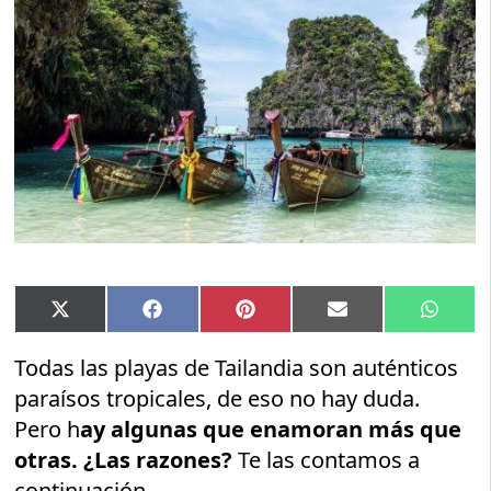
Compartir
Compartir
Compartir
Compartir
Compar
X
Facebook
Pinterest
Email
Whats
en
en
en
en
en
(Twitter)
Todas las playas de Tailandia son auténticos
paraísos tropicales, de eso no hay duda.
Pero h
ay algunas que enamoran más que
otras. ¿Las razones?
Te las contamos a
continuación.