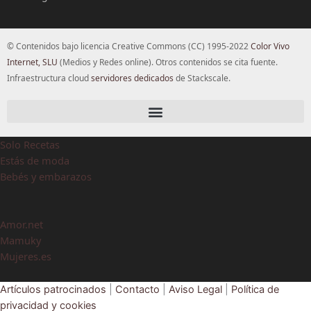
© Contenidos bajo licencia Creative Commons (CC) 1995-2022
Color Vivo
Internet, SLU
(Medios y Redes online). Otros contenidos se cita fuente.
Infraestructura cloud
servidores dedicados
de Stackscale.
Solo Recetas
Estás de moda
Bebés y embarazos
Amor.net
Mamuky
Mujeres.es
Artículos patrocinados
|
Contacto
|
Aviso Legal
|
Política de
privacidad y cookies