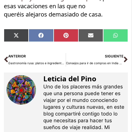
esas vacaciones en las que no
queréis alejaros demasiado de casa.
Compartir
Compartir
Compartir
Compartir
Compar
X
Facebook
Pinterest
Email
Whats
en
en
en
en
en
(Twitter)
Ant
Si
ANTERIOR
SIGUIENTE
Gastronomía rusa: platos e ingredientes tradicionales
Consejos para ir de compras en India y no ser el ‘turista novato’
Leticia del Pino
Uno de los placeres más grandes
que una persona puede tener es
viajar por el mundo conociendo
lugares y culturas nuevas, en este
blog compartiré contigo todo lo
que necesitas para hacer tus
sueños de viaje realidad. Mi