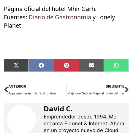
Página oficial del hotel Mhir Garh.
Fuentes:
Diario de Gastronomia
y Lonely
Planet
Compartir
Compartir
Compartir
Compartir
Compar
X
Facebook
Pinterest
Email
Whats
en
en
en
en
en
(Twitter)
Ant
Si
ANTERIOR
SIGUIENTE
Apps que harán más fácil tu viaje
Viaja con Google Maps al fondo del mar
David C.
Emprendedor desde 1994. Me
encanta Fidonet & Internet. Ahora
en un proyecto nuevo de Cloud