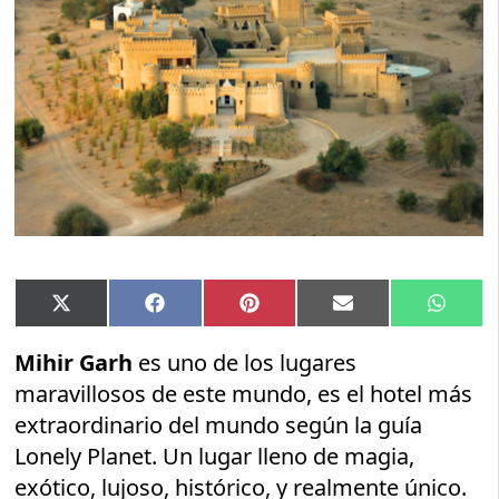
Compartir
Compartir
Compartir
Compartir
Compar
X
Facebook
Pinterest
Email
Whats
en
en
en
en
en
(Twitter)
Mihir Garh
es uno de los lugares
maravillosos de este mundo, es el hotel más
extraordinario del mundo según la guía
Lonely Planet. Un lugar lleno de magia,
exótico, lujoso, histórico, y realmente único.