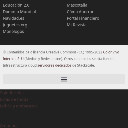
Educación 2.0
Mascotalia
Dominio Mundial
Cómo Ahorrar
Navidad.es
Portal Financiero
Juguetes.org
Mi Revista
Monólogos
© Contenidos bajo licencia Creative Commons (CC) 1995-2022
Color Vivo
Internet, SLU
(Medios y Redes online). Otros contenidos se cita fuente.
Infraestructura cloud
servidores dedicados
de Stackscale.
Solo Recetas
Estás de moda
Bebés y embarazos
Amor.net