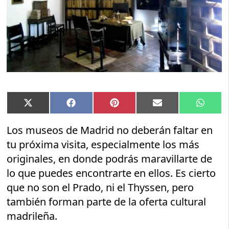
Compartir
Compartir
Compartir
Compartir
Compar
X
Facebook
Pinterest
Email
Whats
en
en
en
en
en
(Twitter)
Los museos de Madrid no deberán faltar en
tu próxima visita, especialmente los más
originales, en donde podrás maravillarte de
lo que puedes encontrarte en ellos. Es cierto
que no son el Prado, ni el Thyssen, pero
también forman parte de la oferta cultural
madrileña.