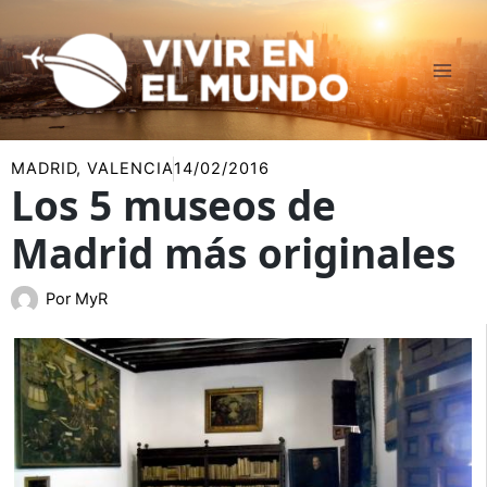
Ir
al
contenido
MADRID
,
VALENCIA
14/02/2016
Los 5 museos de
Madrid más originales
Por
MyR