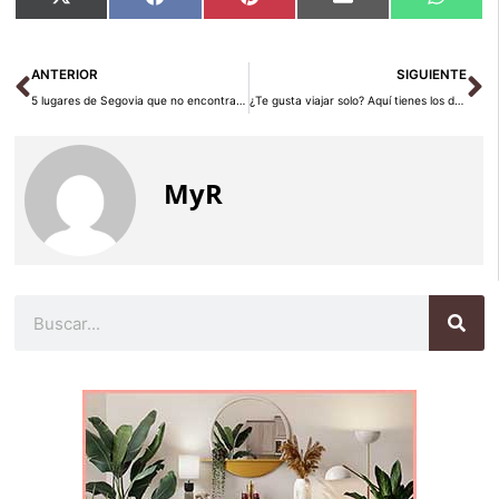
Compartir
Compartir
Compartir
Compartir
Compar
X
Facebook
Pinterest
Email
Whats
en
en
en
en
en
(Twitter)
Ant
Si
ANTERIOR
SIGUIENTE
5 lugares de Segovia que no encontrarás en las rutas oficiales
¿Te gusta viajar solo? Aquí tienes los destinos perfectos
MyR
Buscar