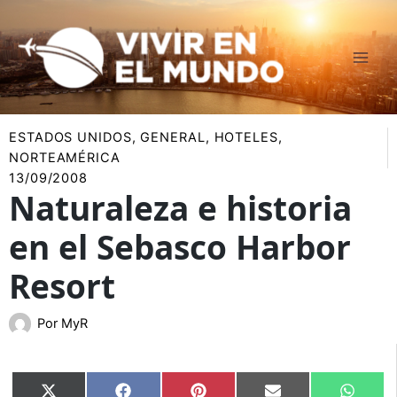
Ir
al
contenido
ESTADOS UNIDOS
,
GENERAL
,
HOTELES
,
NORTEAMÉRICA
13/09/2008
Naturaleza e historia
en el Sebasco Harbor
Resort
Por
MyR
Compartir
Compartir
Compartir
Compartir
Compar
X
Facebook
Pinterest
Email
Whats