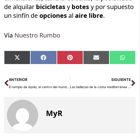
de alquilar
bicicletas
y
botes
y por supuesto
un sinfín de
opciones
al
aire libre
.
Vía
Nuestro Rumbo
Compartir
Compartir
Compartir
Compartir
Compar
X
Facebook
Pinterest
Email
Whats
en
en
en
en
en
(Twitter)
Ant
Si
ANTERIOR
SIGUIENTE
El templo de Apolo, el centro del mundo griego
Las bellezas de la costa mediterránea de Egipto
MyR