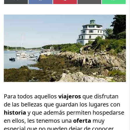
en
en
en
en
en
(Twitter)
Para todos aquellos
viajeros
que disfrutan
de las bellezas que guardan los lugares con
historia
y que además permiten hospedarse
en ellos, les tenemos una
oferta
muy
especial que no pueden dejar de conocer.