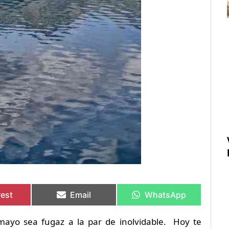
rtir
rtir
Compartir
Compartir
Compartir
Compartir
en
en
en
en
rest
Email
WhatsApp
mayo sea fugaz a la par de inolvidable. Hoy te