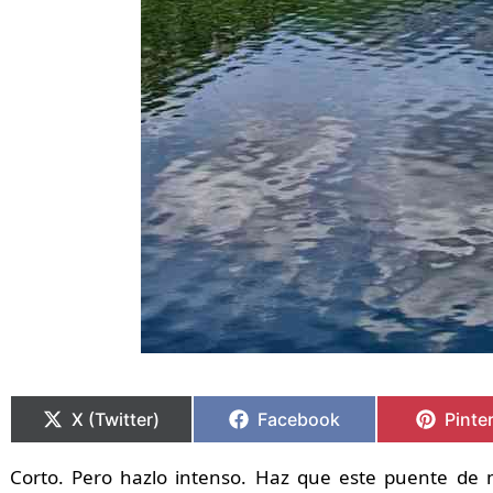
Compartir
Compartir
Compartir
Compartir
Compa
Compa
en
en
en
en
en
en
X (Twitter)
Facebook
Pinte
Corto. Pero hazlo intenso. Haz que este puente de 