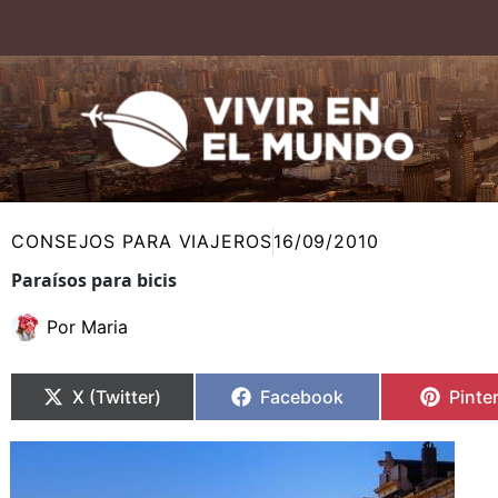
Ir
al
contenido
CONSEJOS PARA VIAJEROS
16/09/2010
Paraísos para bicis
Por
Maria
Compartir
Compartir
Compartir
Compartir
Compa
Compa
en
en
en
en
en
en
X (Twitter)
Facebook
Pinte