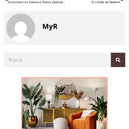
Ecoturismo en Kaikoura Nueva Zelanda
El castillo de Malbork
MyR
Buscar