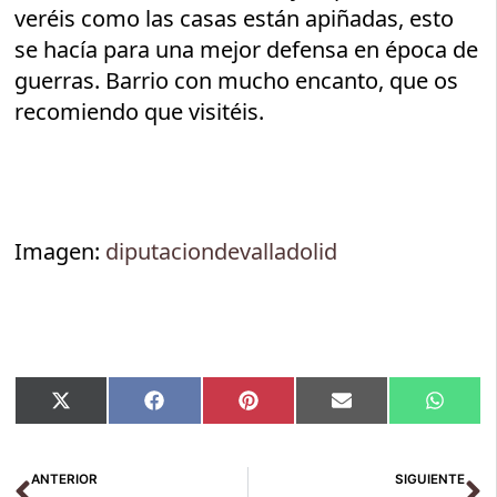
veréis como las casas están apiñadas, esto
se hacía para una mejor defensa en época de
guerras. Barrio con mucho encanto, que os
recomiendo que visitéis.
Imagen:
diputaciondevalladolid
Compartir
Compartir
Compartir
Compartir
Compar
X
Facebook
Pinterest
Email
Whats
en
en
en
en
en
(Twitter)
Ant
Si
ANTERIOR
SIGUIENTE