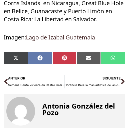
Corns Islands en Nicaragua, Great Blue Hole
en Belice, Guanacaste y Puerto Limón en
Costa Rica; La Libertad en Salvador.
Imagen:
Lago de Izabal Guatemala
Compartir
Compartir
Compartir
Compartir
Compar
X
Facebook
Pinterest
Email
Whats
en
en
en
en
en
(Twitter)
Ant
Si
ANTERIOR
SIGUIENTE
Semana Santa viviente en Castro Urdiales Cantabria
Florencia Italia la más artística de las ciudades
Antonia González del
Pozo