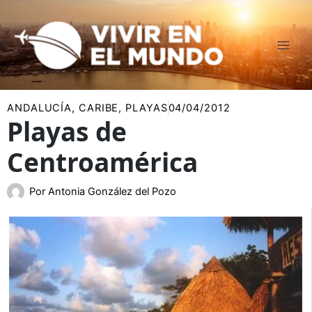
Ir
al
contenido
ANDALUCÍA
,
CARIBE
,
PLAYAS
04/04/2012
Playas de
Centroamérica
Por
Antonia González del Pozo