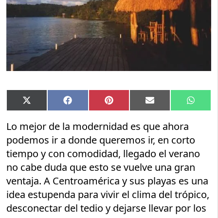
Compartir
Compartir
Compartir
Compartir
Compar
X
Facebook
Pinterest
Email
Whats
en
en
en
en
en
(Twitter)
Lo mejor de la modernidad es que ahora
podemos ir a donde queremos ir, en corto
tiempo y con comodidad, llegado el verano
no cabe duda que esto se vuelve una gran
ventaja. A Centroamérica y sus playas es una
idea estupenda para vivir el clima del trópico,
desconectar del tedio y dejarse llevar por los