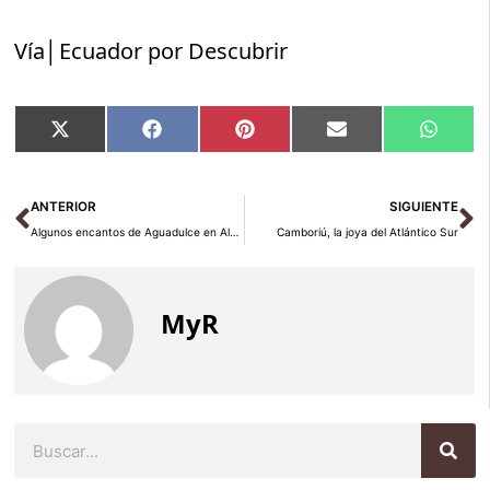
Vía│Ecuador por Descubrir
Compartir
Compartir
Compartir
Compartir
Compar
X
Facebook
Pinterest
Email
Whats
en
en
en
en
en
(Twitter)
Ant
Si
ANTERIOR
SIGUIENTE
Algunos encantos de Aguadulce en Almería
Camboriú, la joya del Atlántico Sur
MyR
Buscar