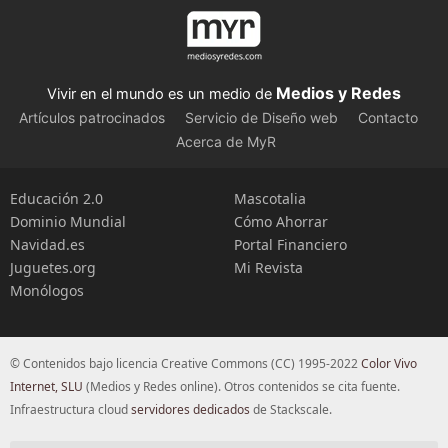
Medios y Redes
Vivir en el mundo es un medio de
Artículos patrocinados
Servicio de Diseño web
Contacto
Acerca de MyR
Educación 2.0
Mascotalia
Dominio Mundial
Cómo Ahorrar
Navidad.es
Portal Financiero
Juguetes.org
Mi Revista
Monólogos
© Contenidos bajo licencia Creative Commons (CC) 1995-2022
Color Vivo
Internet, SLU
(Medios y Redes online). Otros contenidos se cita fuente.
Infraestructura cloud
servidores dedicados
de Stackscale.