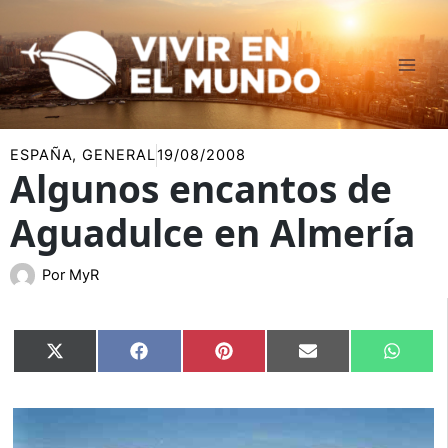
Ir
al
contenido
ESPAÑA
,
GENERAL
19/08/2008
Algunos encantos de
Aguadulce en Almería
Por
MyR
Compartir
Compartir
Compartir
Compartir
Compar
X
Facebook
Pinterest
Email
Whats
en
en
en
en
en
(Twitter)