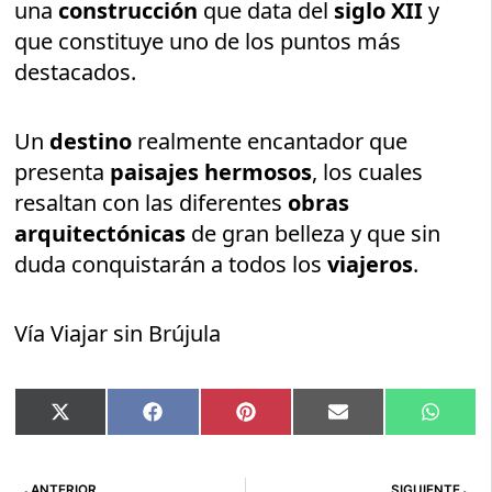
una
construcción
que data del
siglo XII
y
que constituye uno de los puntos más
destacados.
Un
destino
realmente encantador que
presenta
paisajes hermosos
, los cuales
resaltan con las diferentes
obras
arquitectónicas
de gran belleza y que sin
duda conquistarán a todos los
viajeros
.
Vía Viajar sin Brújula
Compartir
Compartir
Compartir
Compartir
Compar
X
Facebook
Pinterest
Email
Whats
en
en
en
en
en
(Twitter)
Ant
Si
ANTERIOR
SIGUIENTE