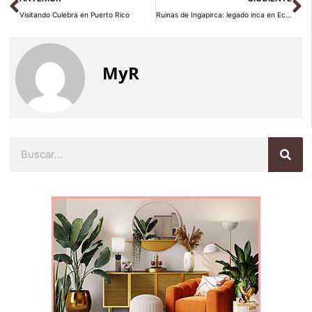
Visitando Culebra en Puerto Rico
Ruinas de Ingapirca: legado inca en Ecuador
MyR
Buscar