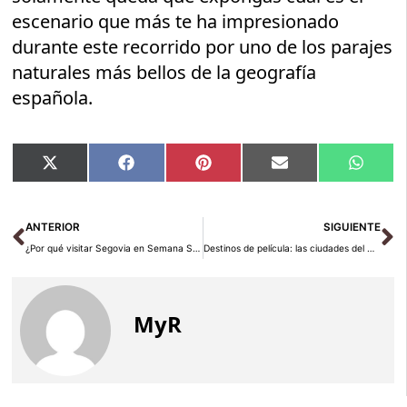
escenario que más te ha impresionado
durante este recorrido por uno de los parajes
naturales más bellos de la geografía
española.
Compartir
Compartir
Compartir
Compartir
Compar
X
Facebook
Pinterest
Email
Whats
en
en
en
en
en
(Twitter)
Ant
Si
ANTERIOR
SIGUIENTE
¿Por qué visitar Segovia en Semana Santa?
Destinos de película: las ciudades del mundo vinculadas al cine
MyR