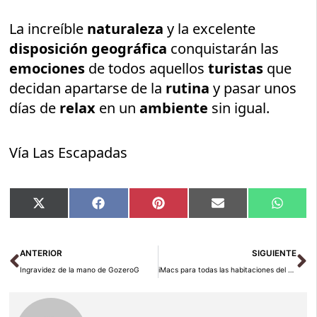
La increíble
naturaleza
y la excelente
disposición geográfica
conquistarán las
emociones
de todos aquellos
turistas
que
decidan apartarse de la
rutina
y pasar unos
días de
relax
en un
ambiente
sin igual.
Vía Las Escapadas
Compartir
Compartir
Compartir
Compartir
Compar
X
Facebook
Pinterest
Email
Whats
en
en
en
en
en
(Twitter)
Ant
Si
ANTERIOR
SIGUIENTE
Ingravidez de la mano de GozeroG
iMacs para todas las habitaciones del Casino FontaineBleau