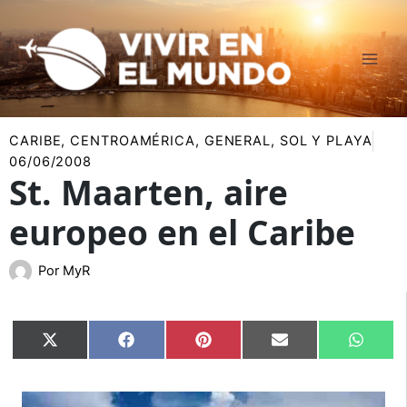
Ir
al
contenido
CARIBE
,
CENTROAMÉRICA
,
GENERAL
,
SOL Y PLAYA
06/06/2008
St. Maarten, aire
europeo en el Caribe
Por
MyR
Compartir
Compartir
Compartir
Compartir
Compar
X
Facebook
Pinterest
Email
Whats
en
en
en
en
en
(Twitter)