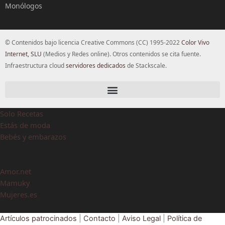
Monólogos
© Contenidos bajo licencia Creative Commons (CC) 1995-2022
Color Vivo
Internet, SLU
(Medios y Redes online). Otros contenidos se cita fuente.
Infraestructura cloud
servidores dedicados
de Stackscale.
Solo Recetas
Estás de moda
Bebés y embarazos
Amor.net
Mamuky
Mujeres.es
Artículos patrocinados
|
Contacto
|
Aviso Legal
|
Política de