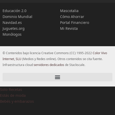
Educación 2.0
Mascotalia
Dominio Mundial
Cómo Ahorrar
Navidad.es
Portal Financiero
Juguetes.org
Mi Revista
Monólogos
© Contenidos bajo licencia Creative Commons (CC) 1995-2022
Color Vivo
Internet, SLU
(Medios y Redes online). Otros contenidos se cita fuente.
Infraestructura cloud
servidores dedicados
de Stackscale.
Solo Recetas
Estás de moda
Bebés y embarazos