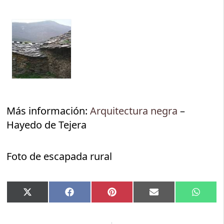
Más información:
Arquitectura negra
–
Hayedo de Tejera
Foto de escapada rural
Compartir
Compartir
Compartir
Compartir
Compar
X
Facebook
Pinterest
Email
Whats
en
en
en
en
en
(Twitter)