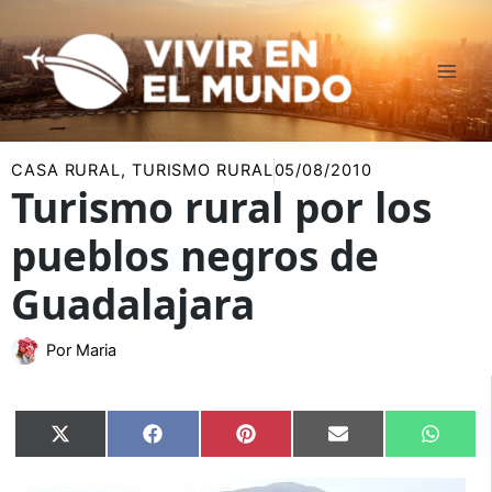
Ir
al
contenido
CASA RURAL
,
TURISMO RURAL
05/08/2010
Turismo rural por los
pueblos negros de
Guadalajara
Por
Maria
Compartir
Compartir
Compartir
Compartir
Compar
X
Facebook
Pinterest
Email
Whats
en
en
en
en
en
(Twitter)