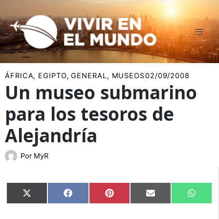
Ir
al
contenido
ÁFRICA
,
EGIPTO
,
GENERAL
,
MUSEOS
02/09/2008
Un museo submarino
para los tesoros de
Alejandría
Por
MyR
Compartir
Compartir
Compartir
Compartir
Compar
X
Facebook
Pinterest
Email
Whats
en
en
en
en
en
(Twitter)