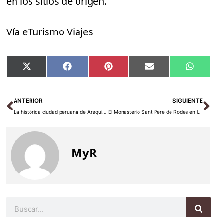
en los sitios de origen.
Vía eTurismo Viajes
Compartir
Compartir
Compartir
Compartir
Compar
X
Facebook
Pinterest
Email
Whats
en
en
en
en
en
(Twitter)
Ant
Si
ANTERIOR
SIGUIENTE
La histórica ciudad peruana de Arequipa
El Monasterio Sant Pere de Rodes en la Costa Brava española
MyR
Buscar