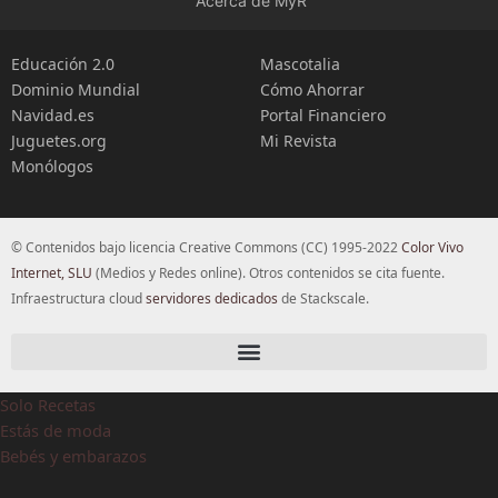
Acerca de MyR
Educación 2.0
Mascotalia
Dominio Mundial
Cómo Ahorrar
Navidad.es
Portal Financiero
Juguetes.org
Mi Revista
Monólogos
© Contenidos bajo licencia Creative Commons (CC) 1995-2022
Color Vivo
Internet, SLU
(Medios y Redes online). Otros contenidos se cita fuente.
Infraestructura cloud
servidores dedicados
de Stackscale.
Solo Recetas
Estás de moda
Bebés y embarazos