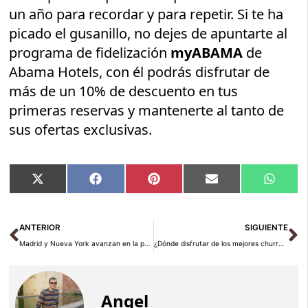
un año para recordar y para repetir. Si te ha
picado el gusanillo, no dejes de apuntarte al
programa de fidelización
myABAMA
de
Abama Hotels, con él podrás disfrutar de
más de un 10% de descuento en tus
primeras reservas y mantenerte al tanto de
sus ofertas exclusivas.
Compartir
Compartir
Compartir
Compartir
Compar
X
Facebook
Pinterest
Email
Whats
en
en
en
en
en
(Twitter)
Ant
Si
ANTERIOR
SIGUIENTE
Madrid y Nueva York avanzan en la puesta en marcha de un acuerdo de promoción turística
¿Dónde disfrutar de los mejores churros de España?
Angel