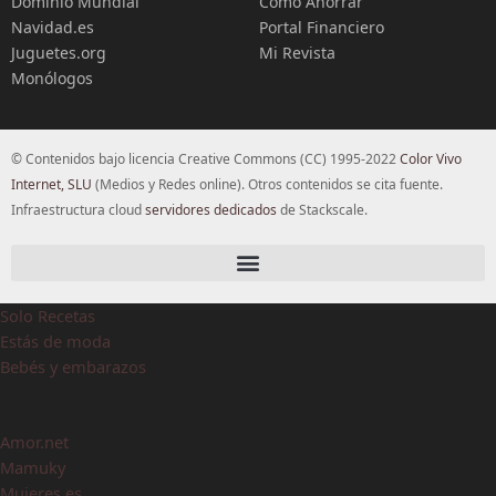
Dominio Mundial
Cómo Ahorrar
Navidad.es
Portal Financiero
Juguetes.org
Mi Revista
Monólogos
© Contenidos bajo licencia Creative Commons (CC) 1995-2022
Color Vivo
Internet, SLU
(Medios y Redes online). Otros contenidos se cita fuente.
Infraestructura cloud
servidores dedicados
de Stackscale.
Solo Recetas
Estás de moda
Bebés y embarazos
Amor.net
Mamuky
Mujeres.es