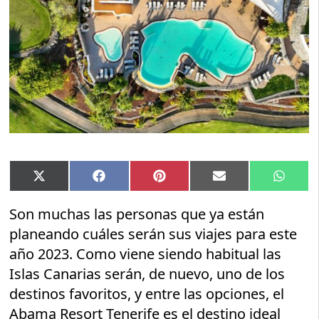
Compartir
Compartir
Compartir
Compartir
Compar
X
Facebook
Pinterest
Email
Whats
en
en
en
en
en
(Twitter)
Son muchas las personas que ya están
planeando cuáles serán sus viajes para este
año 2023. Como viene siendo habitual las
Islas Canarias serán, de nuevo, uno de los
destinos favoritos, y entre las opciones, el
Abama Resort Tenerife es el destino ideal