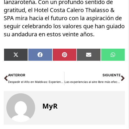
lanzaroteña. Con un profundo sentido de
gratitud, el Hotel Costa Calero Thalasso &
SPA mira hacia el futuro con la aspiración de
seguir celebrando los valores que han guiado
su andadura en estos veinte años.
Compartir
Compartir
Compartir
Compartir
Compar
X
Facebook
Pinterest
Email
Whats
en
en
en
en
en
(Twitter)
Ant
Si
ANTERIOR
SIGUIENTE
Despedir el Año en Maldivas: Experiencias Exclusivas para un Final de Ensueño
Las experiencias al aire libre más efectivas para combatir el estrés
MyR