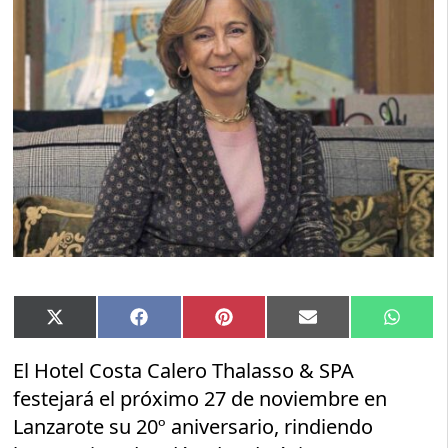
Compartir
Compartir
Compartir
Compartir
Compar
X
Facebook
Pinterest
Email
Whats
en
en
en
en
en
(Twitter)
El Hotel Costa Calero Thalasso & SPA
festejará el próximo 27 de noviembre en
Lanzarote su 20º aniversario, rindiendo