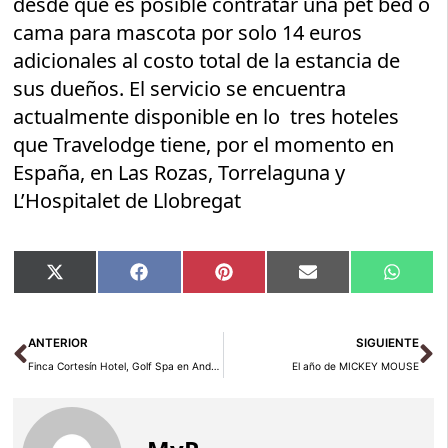
desde que es posible contratar una pet bed o
cama para mascota por solo 14 euros
adicionales al costo total de la estancia de
sus dueños. El servicio se encuentra
actualmente disponible en lo tres hoteles
que Travelodge tiene, por el momento en
España, en Las Rozas, Torrelaguna y
L’Hospitalet de Llobregat
Compartir
Compartir
Compartir
Compartir
Compar
X
Facebook
Pinterest
Email
Whats
en
en
en
en
en
(Twitter)
Ant
Si
ANTERIOR
SIGUIENTE
Finca Cortesín Hotel, Golf Spa en Andalucía
El año de MICKEY MOUSE