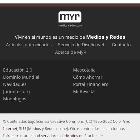
Medios y Redes
Vivir en el mundo es un medio de
Artículos patrocinados
Servicio de Diseño web
Contacto
Acerca de MyR
Educación 2.0
Mascotalia
Dominio Mundial
Cómo Ahorrar
Navidad.es
Portal Financiero
Juguetes.org
Mi Revista
Monólogos
© Contenidos bajo licencia Creative Commons (CC) 1995-2022
Color Vivo
Internet, SLU
(Medios y Redes online). Otros contenidos se cita fuente.
Infraestructura cloud
servidores dedicados
de Stackscale.