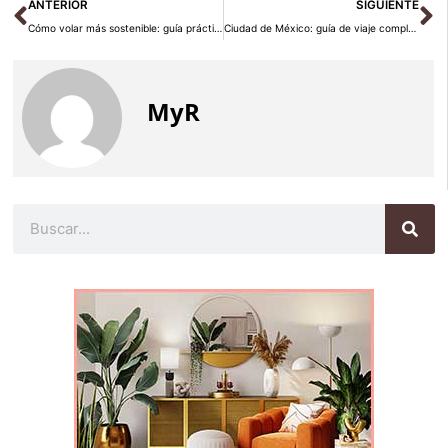
Ant
Si
ANTERIOR
SIGUIENTE
Cómo volar más sostenible: guía práctica 2026
Ciudad de México: guía de viaje completa 2026
MyR
Buscar