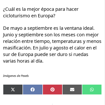
¿Cuál es la mejor época para hacer
cicloturismo en Europa?
De mayo a septiembre es la ventana ideal.
Junio y septiembre son los meses con mejor
relación entre tiempo, temperaturas y menos
masificación. En julio y agosto el calor en el
sur de Europa puede ser duro si ruedas
varias horas al día.
Imágenes de Pexels
Compartir
Compartir
Compartir
Compartir
Compar
X
Facebook
Pinterest
Email
Whats
en
en
en
en
en
(Twitter)