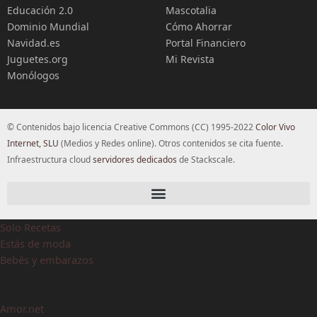
Educación 2.0
Mascotalia
Dominio Mundial
Cómo Ahorrar
Navidad.es
Portal Financiero
Juguetes.org
Mi Revista
Monólogos
© Contenidos bajo licencia Creative Commons (CC) 1995-2022
Color Vivo
Internet, SLU
(Medios y Redes online). Otros contenidos se cita fuente.
Infraestructura cloud
servidores dedicados
de Stackscale.
Solo Recetas
Estás de moda
Bebés y embarazos
Amor.net