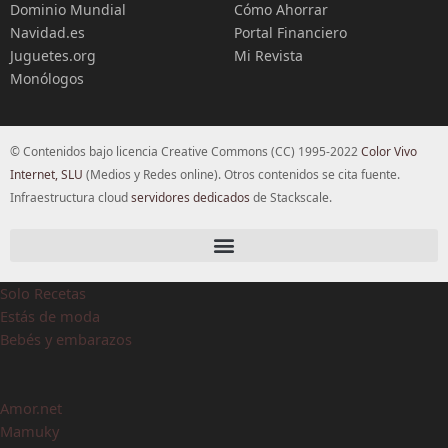
Dominio Mundial
Cómo Ahorrar
Navidad.es
Portal Financiero
Juguetes.org
Mi Revista
Monólogos
© Contenidos bajo licencia Creative Commons (CC) 1995-2022
Color Vivo
Internet, SLU
(Medios y Redes online). Otros contenidos se cita fuente.
Infraestructura cloud
servidores dedicados
de Stackscale.
Solo Recetas
Estás de moda
Bebés y embarazos
Amor.net
Mamuky