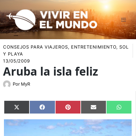
Ir
al
contenido
CONSEJOS PARA VIAJEROS
,
ENTRETENIMIENTO
,
SOL
Y PLAYA
13/05/2009
Aruba la isla feliz
Por
MyR
Compartir
Compartir
Compartir
Compartir
Compar
X
Facebook
Pinterest
Email
Whats
en
en
en
en
en
(Twitter)