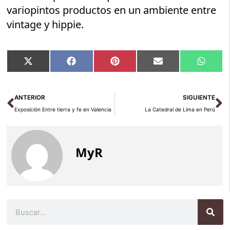
variopintos productos en un ambiente entre
vintage y hippie.
Compartir
Compartir
Compartir
Compartir
Compar
X
Facebook
Pinterest
Email
Whats
en
en
en
en
en
(Twitter)
Ant
Si
ANTERIOR
SIGUIENTE
Exposición Entre tierra y fe en Valencia
La Catedral de Lima en Perú
MyR
Buscar