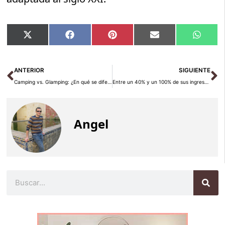
Compartir
Compartir
Compartir
Compartir
Compar
X
Facebook
Pinterest
Email
Whats
en
en
en
en
en
(Twitter)
Ant
Si
ANTERIOR
SIGUIENTE
Camping vs. Glamping: ¿En qué se diferencian?
Entre un 40% y un 100% de sus ingresos mensuales es lo que destinarán un tercio de los españoles a sus vacaciones
Angel
Buscar