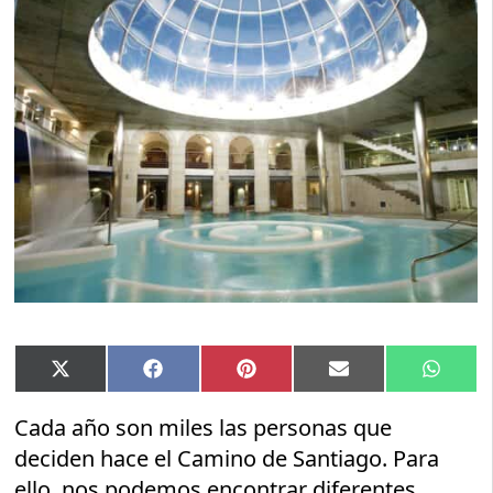
Compartir
Compartir
Compartir
Compartir
Compar
X
Facebook
Pinterest
Email
Whats
en
en
en
en
en
(Twitter)
Cada año son miles las personas que
deciden hace el Camino de Santiago. Para
ello, nos podemos encontrar diferentes