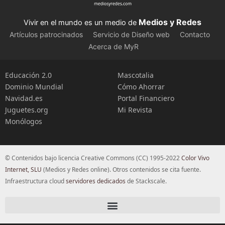
Medios y Redes
Vivir en el mundo es un medio de
Artículos patrocinados
Servicio de Diseño web
Contacto
Acerca de MyR
Educación 2.0
Mascotalia
Dominio Mundial
Cómo Ahorrar
Navidad.es
Portal Financiero
Juguetes.org
Mi Revista
Monólogos
© Contenidos bajo licencia Creative Commons (CC) 1995-2022
Color Vivo
Internet, SLU
(Medios y Redes online). Otros contenidos se cita fuente.
Infraestructura cloud
servidores dedicados
de Stackscale.