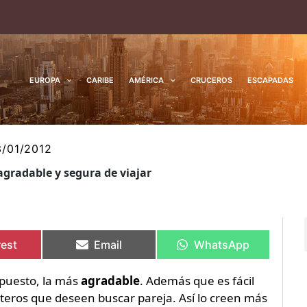
EUROPA
CARIBE
AMÉRICA
CRUCEROS
ESCAPADAS
3/01/2012
gradable y segura de viajar
rtir
rtir
Compartir
Compartir
Compartir
Compartir
en
en
en
en
rest
Email
WhatsApp
upuesto, la más
agradable
. Además que es fácil
teros que deseen buscar pareja. Así lo creen más