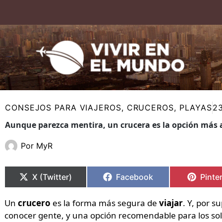
Ir
al
contenido
CONSEJOS PARA VIAJEROS
,
CRUCEROS
,
PLAYAS
2
Aunque parezca mentira, un crucera es la opción más a
Por
MyR
Compartir
Compartir
Compartir
Compartir
Compa
Compa
en
en
en
en
en
en
X (Twitter)
Facebook
Pinte
Un
crucero
es la forma más segura de
viajar
. Y, por s
conocer gente, y una opción recomendable para los sol