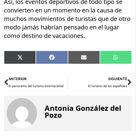
Así, los eventos deportivos de todo tipo se
convierten en un momento en la causa de
muchos movimientos de turistas que de otro
modo jamás habrían pensado en el lugar
como destino de vacaciones.
Compartir
Compartir
Compartir
Compart
X
Facebook
Email
WhatsA
en
en
en
en
(Twitter)
Ant
Si
ANTERIOR
SIGUIENTE
El panorama del turismo internacional
El turismo de los españoles
Antonia González del
Pozo