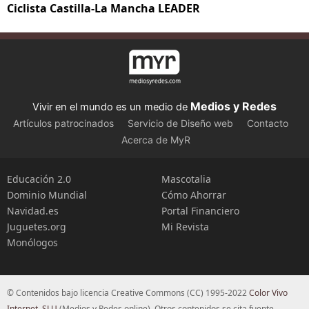
Ciclista Castilla-La Mancha LEADER
Medios y Redes
Vivir en el mundo es un medio de
Artículos patrocinados
Servicio de Diseño web
Contacto
Acerca de MyR
Educación 2.0
Mascotalia
Dominio Mundial
Cómo Ahorrar
Navidad.es
Portal Financiero
Juguetes.org
Mi Revista
Monólogos
© Contenidos bajo licencia Creative Commons (CC) 1995-2022
Color Vivo
Internet, SLU
(Medios y Redes online). Otros contenidos se cita fuente.