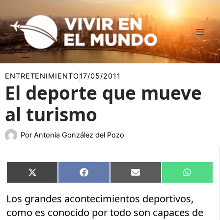
Ir
al
contenido
ENTRETENIMIENTO
17/05/2011
El deporte que mueve
al turismo
Por
Antonia González del Pozo
Compartir
Compartir
Compartir
Compart
X
Facebook
Email
WhatsA
en
en
en
en
(Twitter)
Los grandes acontecimientos deportivos,
como es conocido por todo son capaces de