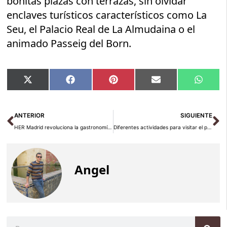
bonitas plazas con terrazas, sin olvidar
enclaves turísticos característicos como La
Seu, el Palacio Real de La Almudaina o el
animado Passeig del Born.
Compartir
Compartir
Compartir
Compartir
Compar
X
Facebook
Pinterest
Email
Whats
en
en
en
en
en
(Twitter)
Ant
Si
ANTERIOR
SIGUIENTE
HER Madrid revoluciona la gastronomía con su nueva carta de sabores mediterráneos y mexicanos
Diferentes actividades para visitar el paisaje urbano sostenible de Filadelfia
Angel
Buscar