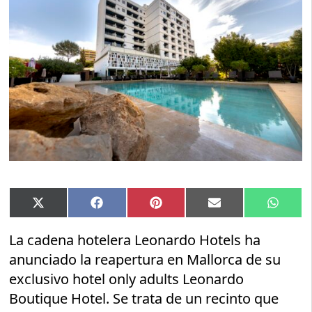
Compartir
Compartir
Compartir
Compartir
Compar
X
Facebook
Pinterest
Email
Whats
en
en
en
en
en
(Twitter)
La cadena hotelera Leonardo Hotels ha
anunciado la reapertura en Mallorca de su
exclusivo hotel only adults Leonardo
Boutique Hotel. Se trata de un recinto que