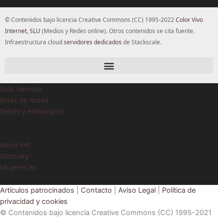
© Contenidos bajo licencia Creative Commons (CC) 1995-2022
Color Vivo
Internet, SLU
(Medios y Redes online). Otros contenidos se cita fuente.
Infraestructura cloud
servidores dedicados
de Stackscale.
Solo Recetas
Estás de moda
Bebés y embarazos
Amor.net
Mamuky
Mujeres.es
Artículos patrocinados
|
Contacto
|
Aviso Legal
|
Política de
privacidad y cookies
© Contenidos bajo licencia Creative Commons (CC) 1995-2021