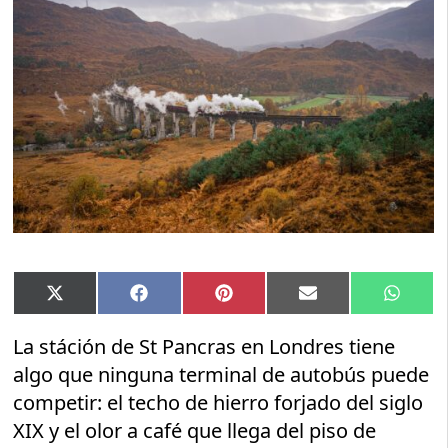
Compartir
Compartir
Compartir
Compartir
Compar
X
Facebook
Pinterest
Email
Whats
en
en
en
en
en
(Twitter)
La stáción de St Pancras en Londres tiene
algo que ninguna terminal de autobús puede
competir: el techo de hierro forjado del siglo
XIX y el olor a café que llega del piso de