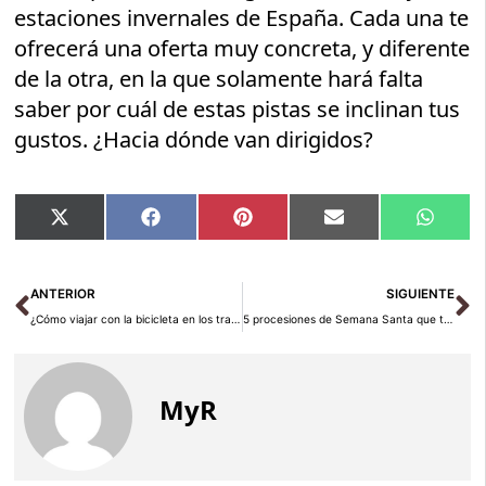
estaciones invernales de España. Cada una te
ofrecerá una oferta muy concreta, y diferente
de la otra, en la que solamente hará falta
saber por cuál de estas pistas se inclinan tus
gustos. ¿Hacia dónde van dirigidos?
Compartir
Compartir
Compartir
Compartir
Compar
X
Facebook
Pinterest
Email
Whats
en
en
en
en
en
(Twitter)
Ant
Si
ANTERIOR
SIGUIENTE
¿Cómo viajar con la bicicleta en los transportes públicos?
5 procesiones de Semana Santa que tienes que conocer
MyR