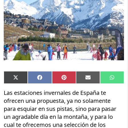
Compartir
Compartir
Compartir
Compartir
Compar
X
Facebook
Pinterest
Email
Whats
en
en
en
en
en
(Twitter)
Las estaciones invernales de España te
ofrecen una propuesta, ya no solamente
para esquiar en sus pistas, sino para pasar
un agradable día en la montaña, y para lo
cual te ofrecemos una selección de los