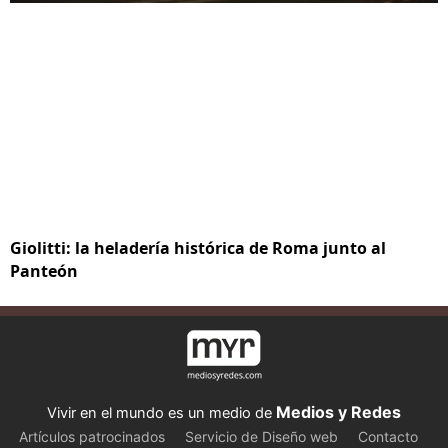
Giolitti: la heladería histórica de Roma junto al
Panteón
Medios y Redes
Vivir en el mundo es un medio de
Artículos patrocinados
Servicio de Diseño web
Contacto