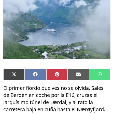
Compartir
Compartir
Compartir
Compartir
Compar
X
Facebook
Pinterest
Email
Whats
en
en
en
en
en
(Twitter)
El primer fiordo que ves no se olvida. Sales
de Bergen en coche por la E16, cruzas el
larguísimo túnel de Lærdal, y al rato la
carretera baja en cuña hasta el Nærøyfjord.