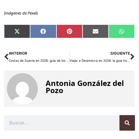
Imágenes de Pexels
Compartir
Compartir
Compartir
Compartir
Compar
X
Facebook
Pinterest
Email
Whats
en
en
en
en
en
(Twitter)
Ant
Si
ANTERIOR
SIGUIENTE
Costas de Suecia en 2026: guia de los archipielagos mas espectaculares de Europa
Viajar a Dinamarca en 2026: la guia honesta del pais mas feliz de Europa, entre Copenhague y la Jutlandia salvaje
Antonia González del
Pozo
Buscar