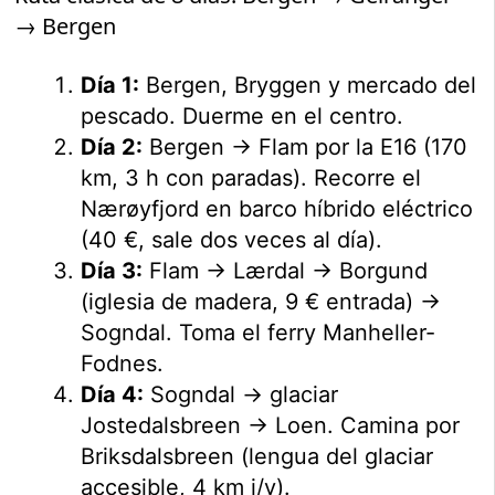
→ Bergen
Día 1:
Bergen, Bryggen y mercado del
pescado. Duerme en el centro.
Día 2:
Bergen → Flam por la E16 (170
km, 3 h con paradas). Recorre el
Nærøyfjord en barco híbrido eléctrico
(40 €, sale dos veces al día).
Día 3:
Flam → Lærdal → Borgund
(iglesia de madera, 9 € entrada) →
Sogndal. Toma el ferry Manheller-
Fodnes.
Día 4:
Sogndal → glaciar
Jostedalsbreen → Loen. Camina por
Briksdalsbreen (lengua del glaciar
accesible, 4 km i/v).