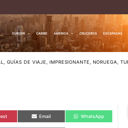
EUROPA
CARIBE
AMÉRICA
CRUCEROS
ESCAPADAS
AL
,
GUÍAS DE VIAJE
,
IMPRESIONANTE
,
NORUEGA
,
TU
rtir
rtir
Compartir
Compartir
Compartir
Compartir
en
en
en
en
rest
Email
WhatsApp