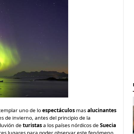
templar uno de lo
espectáculos
mas
alucinantes
les de invierno, antes del principio de la
aluvión de
turistas
a los países nórdicos de
Suecia
ores lugares para poder observar este fenómeno.