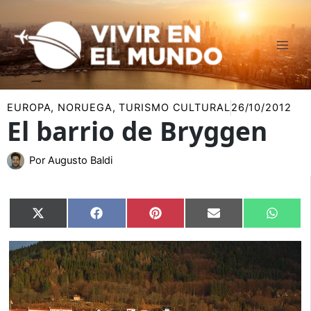
Ir
al
contenido
EUROPA
,
NORUEGA
,
TURISMO CULTURAL
26/10/2012
El barrio de Bryggen
Por
Augusto Baldi
Compartir
Compartir
Compartir
Compartir
Compar
X
Facebook
Pinterest
Email
Whats
en
en
en
en
en
(Twitter)