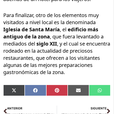
Para finalizar, otro de los elementos muy
visitados a nivel local es la denominada
Iglesia de Santa María
, el
edificio más
antiguo de la zona
, que fuera levantado a
mediados del
siglo XII
, y el cual se encuentra
rodeado en la actualidad de preciosos
restaurantes, que ofrecen a los visitantes
algunas de las mejores preparaciones
gastronómicas de la zona.
Compartir
Compartir
Compartir
Compartir
Compar
X
Facebook
Pinterest
Email
Whats
en
en
en
en
en
(Twitter)
Ant
Si
ANTERIOR
SIGUIENTE