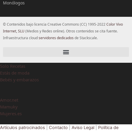
Monólogos
© Contenidos bajo licencia Creative Commons (CC) 1995-2022
Color Vivo
Internet, SLU
(Medios y Redes online). Otros contenidos se cita fuente.
Infraestructura cloud
servidores dedicados
de Stackscale.
Solo Recetas
Estás de moda
Bebés y embarazos
Amor.net
Mamuky
Mujeres.es
Artículos patrocinados
|
Contacto
|
Aviso Legal
|
Política de