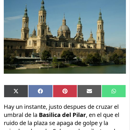
Compartir
Compartir
Compartir
Compartir
Compar
X
Facebook
Pinterest
Email
Whats
en
en
en
en
en
(Twitter)
Hay un instante, justo despues de cruzar el
umbral de la
Basilica del Pilar
, en el que el
ruido de la plaza se apaga de golpe y la