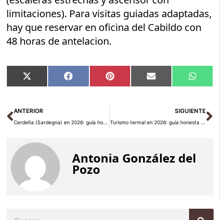
limitaciones). Para visitas guiadas adaptadas,
hay que reservar en oficina del Cabildo con
48 horas de antelacion.
Compartir
Compartir
Compartir
Compartir
Compar
X
Facebook
Pinterest
Email
Whats
en
en
en
en
en
(Twitter)
Ant
Si
ANTERIOR
SIGUIENTE
Cerdeña (Sardegna) en 2026: guía honesta de la isla más virgen del Mediterráneo
Turismo termal en 2026: guía honesta para encontrar el balneario que de verdad te desconecta
Antonia González del
Pozo
Buscar