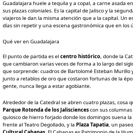
Guadalajara huele a tequila y a copal, a carne asada en
sus plazas coloniales. Es la capital de Jalisco y la se
viajeros le dan la misma atención que a la capital. Un er
días sin repetir y una escena gastronómica que en los 
Qué ver en Guadalajara
El punto de partida es el
centro histórico
, donde la Ca
que cambiaron varias veces de forma a lo largo del sigl
que sorprende: cuadros de Bartolomé Esteban Murillo y
junto a retablos de oro que costaron fortunas de la ép
gente, nunca llega a estar agobiante.
Alrededor de la Catedral se abren cuatro plazas, cosa 
Parque Rotonda de los Jalisciences
con sus columnas y
quiosco de hierro forjado donde los domingos suena la
frente al Teatro Degollado, y la
Plaza Tapatia
, un paseo
Cultural Cabanas
. El Cabanas es Patrimonio de la Hum