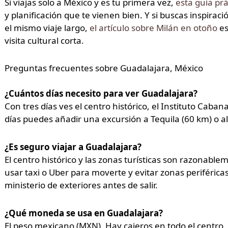
Si viajas solo a México y es tu primera vez,
esta guía prá
y planificación que te vienen bien. Y si buscas inspira
el mismo viaje largo,
el artículo sobre Milán en otoño
es
visita cultural corta.
Preguntas frecuentes sobre Guadalajara, México
¿Cuántos días necesito para ver Guadalajara?
Con tres días ves el centro histórico, el Instituto Cab
días puedes añadir una excursión a Tequila (60 km) o a
¿Es seguro viajar a Guadalajara?
El centro histórico y las zonas turísticas son razonabl
usar taxi o Uber para moverte y evitar zonas periférica
ministerio de exteriores antes de salir.
¿Qué moneda se usa en Guadalajara?
El peso mexicano (MXN). Hay cajeros en todo el centro