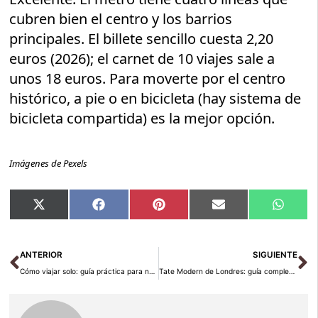
cubren bien el centro y los barrios
principales. El billete sencillo cuesta 2,20
euros (2026); el carnet de 10 viajes sale a
unos 18 euros. Para moverte por el centro
histórico, a pie o en bicicleta (hay sistema de
bicicleta compartida) es la mejor opción.
Imágenes de Pexels
Compartir
Compartir
Compartir
Compartir
Compar
X
Facebook
Pinterest
Email
Whats
en
en
en
en
en
(Twitter)
Ant
Si
ANTERIOR
SIGUIENTE
Cómo viajar solo: guía práctica para novatos y veteranos en 2026
Tate Modern de Londres: guía completa para visitar el museo en 2026