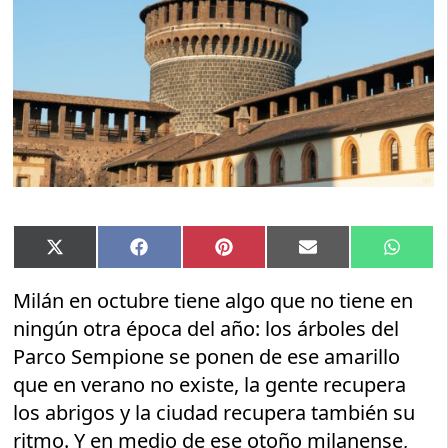
Compartir
Compartir
Compartir
Compartir
Compar
X
Facebook
Pinterest
Email
Whats
en
en
en
en
en
(Twitter)
Milán en octubre tiene algo que no tiene en
ningún otra época del año: los árboles del
Parco Sempione se ponen de ese amarillo
que en verano no existe, la gente recupera
los abrigos y la ciudad recupera también su
ritmo. Y en medio de ese otoño milanense,