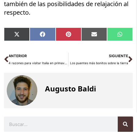
también de las posibilidades de relajación al
respecto.
Compartir
Compartir
Compartir
Compartir
Compar
X
Facebook
Pinterest
Email
Whats
en
en
en
en
en
(Twitter)
Ant
Si
ANTERIOR
SIGUIENTE
4 razones para visitar Italia en primavera
Los puentes más bonitos sobre la tierra
Augusto Baldi
Buscar