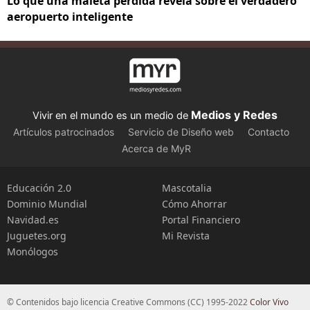
Lo que una maleta perdida revela sobre el verdadero
aeropuerto inteligente
Medios y Redes
Vivir en el mundo es un medio de
Artículos patrocinados
Servicio de Diseño web
Contacto
Acerca de MyR
Educación 2.0
Mascotalia
Dominio Mundial
Cómo Ahorrar
Navidad.es
Portal Financiero
Juguetes.org
Mi Revista
Monólogos
© Contenidos bajo licencia Creative Commons (CC) 1995-2022
Color Vivo