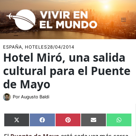
Ir
al
contenido
ESPAÑA
,
HOTELES
28/04/2014
Hotel Miró, una salida
cultural para el Puente
de Mayo
Por
Augusto Baldi
Compartir
Compartir
Compartir
Compartir
Compar
X
Facebook
Pinterest
Email
Whats
en
en
en
en
en
(Twitter)