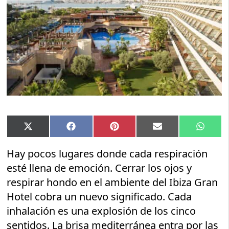
Compartir
Compartir
Compartir
Compartir
Compar
X
Facebook
Pinterest
Email
Whats
en
en
en
en
en
(Twitter)
Hay pocos lugares donde cada respiración
esté llena de emoción. Cerrar los ojos y
respirar hondo en el ambiente del Ibiza Gran
Hotel cobra un nuevo significado. Cada
inhalación es una explosión de los cinco
sentidos. La brisa mediterránea entra por las