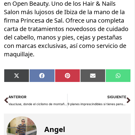
en Open Beauty. Uno de los Hair & Nails
Salon más lujosos de Ibiza de la mano de la
fi­rma Princesa de Sal. Ofrece una completa
carta de tratamientos novedosos de cuidado
del cabello, manos y pies, cejas y pestañas
con marcas exclusivas, así como servicio de
maquillaje.
Compartir
Compartir
Compartir
Compartir
Compar
X
Facebook
Pinterest
Email
Whats
en
en
en
en
en
(Twitter)
Ant
Si
ANTERIOR
SIGUIENTE
Vaucluse, donde el ciclismo de montaña se fusiona con la historia y el turismo rural
9 planes imprescindibles si tienes pensado viajar a Ibiza
Angel