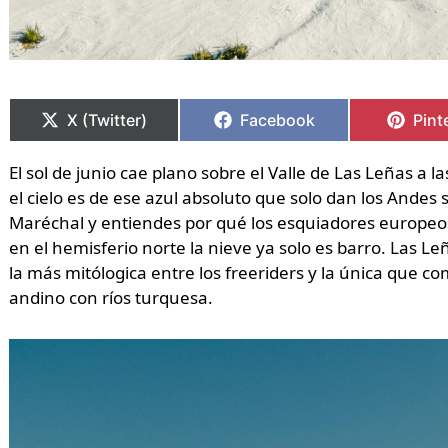
Compartir
Compartir
Compartir
Compartir
Comp
Comp
en
en
en
en
en
en
X (Twitter)
Facebook
Pint
El sol de junio cae plano sobre el Valle de Las Leñas a l
el cielo es de ese azul absoluto que solo dan los Andes 
Maréchal y entiendes por qué los esquiadores europeos 
en el hemisferio norte la nieve ya solo es barro. Las L
la más mitólogica entre los freeriders y la única que co
andino con ríos turquesa.