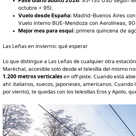
Pase diario adulto 2026:
95-130 USD según temp
octubre = 95).
Vuelo desde España:
Madrid-Buenos Aires con A
Vuelo interno BUE-Mendoza con Aerolíneas, 90
Mejor mes para esquí:
primera quincena de agos
Las Leñas en invierno: qué esperar
Lo que distingue a Las Leñas de cualquier otra estación
Maréchal, accesible solo desde el telesilla del mismo n
1.200 metros verticales
en off-piste. Cuando está abie
ahí: italianos, suecos, japoneses, americanos. Cuando lo
por viento), te quedas con los telesillas Eros y Apolo, q