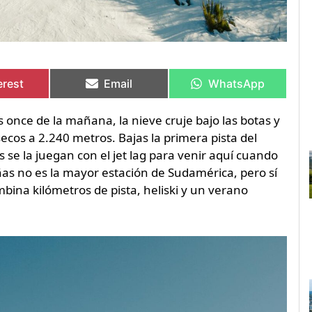
artir
artir
Compartir
Compartir
Compartir
Compartir
en
en
en
en
erest
Email
WhatsApp
as once de la mañana, la nieve cruje bajo las botas y
secos a 2.240 metros. Bajas la primera pista del
se la juegan con el jet lag para venir aquí cuando
eñas no es la mayor estación de Sudamérica, pero sí
mbina kilómetros de pista, heliski y un verano