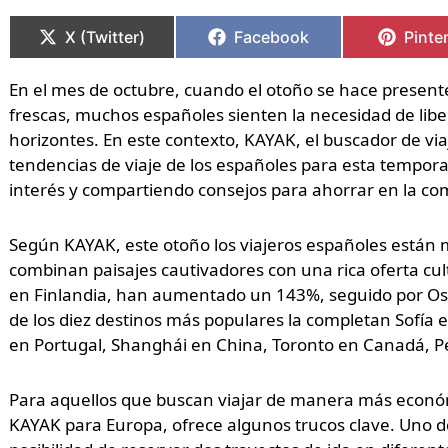
Compartir
Compartir
Compartir
Compartir
Compa
Compa
en
en
en
en
en
en
X (Twitter)
Facebook
Pinte
En el mes de octubre, cuando el otoño se hace presen
frescas, muchos españoles sienten la necesidad de liber
horizontes. En este contexto, KAYAK, el buscador de viaj
tendencias de viaje de los españoles para esta tempor
interés y compartiendo consejos para ahorrar en la com
Según KAYAK, este otoño los viajeros españoles están 
combinan paisajes cautivadores con una rica oferta cu
en Finlandia, han aumentado un 143%, seguido por Osa
de los diez destinos más populares la completan Sofía
en Portugal, Shanghái en China, Toronto en Canadá, Pe
Para aquellos que buscan viajar de manera más económi
KAYAK para Europa, ofrece algunos trucos clave. Uno de