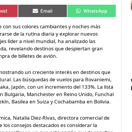
rtir
rtir
Compartir
Compartir
Compartir
Compartir
en
en
en
en
rest
Email
WhatsApp
te con sus colores cambiantes y noches más
arse de la rutina diaria y explorar nuevos
es líder a nivel mundial, ha analizado las
ada, revelando destinos que despiertan gran
pra de billetes de avión.
mostrando un creciente interés en destinos que
ltural. Las búsquedas de vuelos para Rovaniemi,
ka, Japón, con un incremento del 133%. La lista
 en Bulgaria, Manchester en Reino Unido, Funchal
kín, Basilea en Suiza y Cochabamba en Bolivia.
ca, Natalia Diez-Rivas, directora comercial de
 los consejos destacados es considerar la