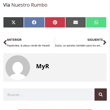
Vía
Nuestro Rumbo
Compartir
Compartir
Compartir
Compartir
Compar
X
Facebook
Pinterest
Email
Whats
en
en
en
en
en
(Twitter)
Ant
Si
ANTERIOR
SIGUIENTE
Papakolea, la playa verde de Hawaii
Suiza, un paraíso también para los amantes del deporte
MyR
Buscar