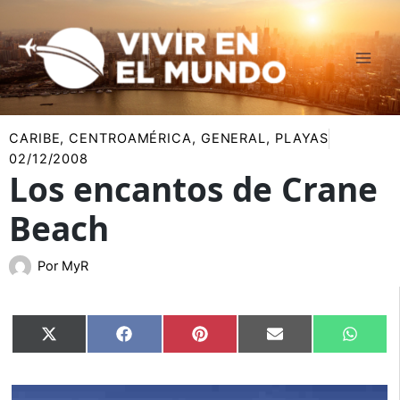
Ir
al
contenido
CARIBE
,
CENTROAMÉRICA
,
GENERAL
,
PLAYAS
02/12/2008
Los encantos de Crane
Beach
Por
MyR
Compartir
Compartir
Compartir
Compartir
Compar
X
Facebook
Pinterest
Email
Whats
en
en
en
en
en
(Twitter)