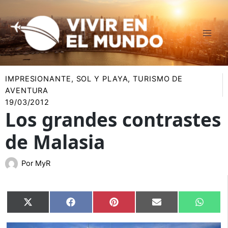
Ir
al
contenido
IMPRESIONANTE
,
SOL Y PLAYA
,
TURISMO DE
AVENTURA
19/03/2012
Los grandes contrastes
de Malasia
Por
MyR
Compartir
Compartir
Compartir
Compartir
Compar
X
Facebook
Pinterest
Email
Whats
en
en
en
en
en
(Twitter)