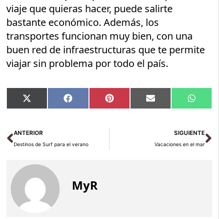
viaje que quieras hacer, puede salirte
bastante económico. Además, los
transportes funcionan muy bien, con una
buen red de infraestructuras que te permite
viajar sin problema por todo el país.
Compartir
Compartir
Compartir
Compartir
Compar
X
Facebook
Pinterest
Email
Whats
en
en
en
en
en
(Twitter)
Ant
Si
ANTERIOR
SIGUIENTE
Destinos de Surf para el verano
Vacaciones en el mar
MyR