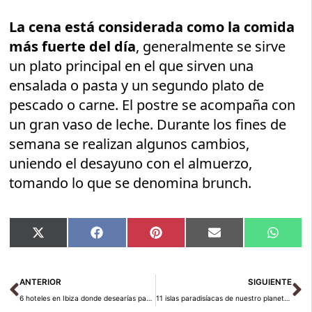
La cena está considerada como la comida
más fuerte del día
, generalmente se sirve
un plato principal en el que sirven una
ensalada o pasta y un segundo plato de
pescado o carne. El postre se acompaña con
un gran vaso de leche. Durante los fines de
semana se realizan algunos cambios,
uniendo el desayuno con el almuerzo,
tomando lo que se denomina brunch.
Compartir
Compartir
Compartir
Compartir
Compar
X
Facebook
Pinterest
Email
Whats
en
en
en
en
en
(Twitter)
Ant
Si
ANTERIOR
SIGUIENTE
6 hoteles en Ibiza donde desearías pasar el resto de tu vida
11 islas paradisíacas de nuestro planeta que debes conocer