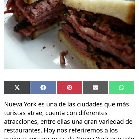
Compartir
Compartir
Compartir
Compartir
Compar
X
Facebook
Pinterest
Email
Whats
en
en
en
en
en
(Twitter)
Nueva York es una de las ciudades que más
turistas atrae, cuenta con diferentes
atracciones, entre ellas una gran variedad de
restaurantes. Hoy nos referiremos a los
mejores restaurantes de Nueva York que vale