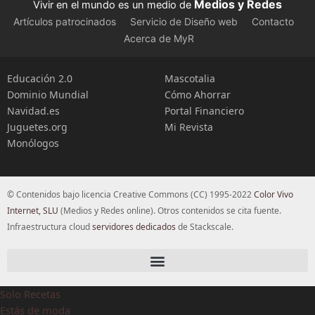
Medios y Redes
Vivir en el mundo es un medio de
Artículos patrocinados
Servicio de Diseño web
Contacto
Acerca de MyR
Educación 2.0
Mascotalia
Dominio Mundial
Cómo Ahorrar
Navidad.es
Portal Financiero
Juguetes.org
Mi Revista
Monólogos
© Contenidos bajo licencia Creative Commons (CC) 1995-2022
Color Vivo
Internet, SLU
(Medios y Redes online). Otros contenidos se cita fuente.
Infraestructura cloud
servidores dedicados
de Stackscale.
Solo Recetas
Estás de moda