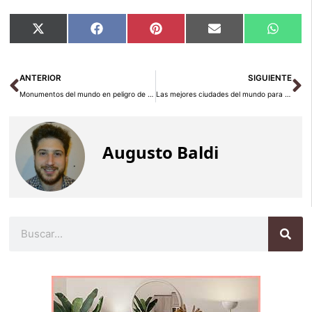
Compartir
Compartir
Compartir
Compartir
Compar
X
Facebook
Pinterest
Email
Whats
en
en
en
en
en
(Twitter)
Ant
Si
ANTERIOR
SIGUIENTE
Monumentos del mundo en peligro de ser destruidos
Las mejores ciudades del mundo para hacer turismo
Augusto Baldi
Buscar