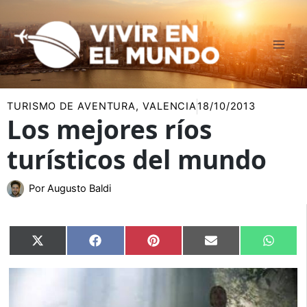
Ir
al
contenido
TURISMO DE AVENTURA
,
VALENCIA
18/10/2013
Los mejores ríos
turísticos del mundo
Por
Augusto Baldi
Compartir
Compartir
Compartir
Compartir
Compar
X
Facebook
Pinterest
Email
Whats
en
en
en
en
en
(Twitter)