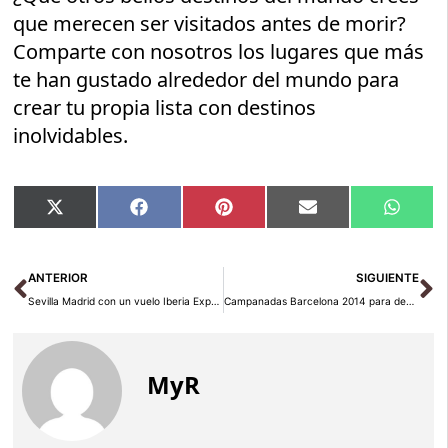
que merecen ser visitados antes de morir?
Comparte con nosotros los lugares que más
te han gustado alrededor del mundo para
crear tu propia lista con destinos
inolvidables.
Compartir
Compartir
Compartir
Compartir
Compar
X
Facebook
Pinterest
Email
Whats
en
en
en
en
en
(Twitter)
Ant
Si
ANTERIOR
SIGUIENTE
Sevilla Madrid con un vuelo Iberia Express
Campanadas Barcelona 2014 para despedir el año
MyR