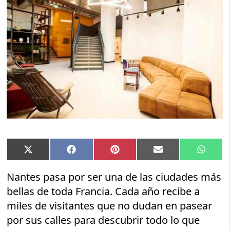
Compartir
Compartir
Compartir
Compartir
Compar
X
Facebook
Pinterest
Email
Whats
en
en
en
en
en
(Twitter)
Nantes pasa por ser una de las ciudades más
bellas de toda Francia. Cada año recibe a
miles de visitantes que no dudan en pasear
por sus calles para descubrir todo lo que