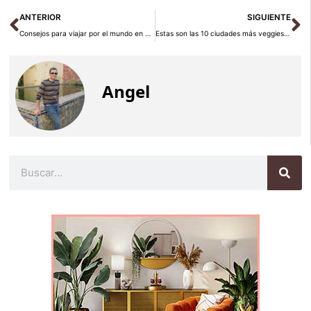
Ant
Si
ANTERIOR
SIGUIENTE
Consejos para viajar por el mundo en bicicleta
Estas son las 10 ciudades más veggies de España
Angel
Buscar