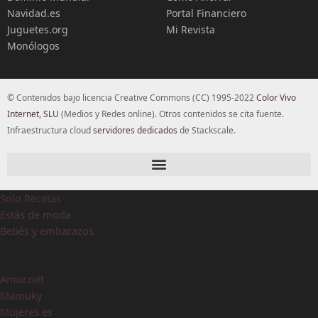
Navidad.es
Portal Financiero
Juguetes.org
Mi Revista
Monólogos
© Contenidos bajo licencia Creative Commons (CC) 1995-2022
Color Vivo
Internet, SLU
(Medios y Redes online). Otros contenidos se cita fuente.
Infraestructura cloud
servidores dedicados
de Stackscale.
Solo Recetas
Estás de moda
Bebés y embarazos
Amor.net
Mamuky
Mujeres.es