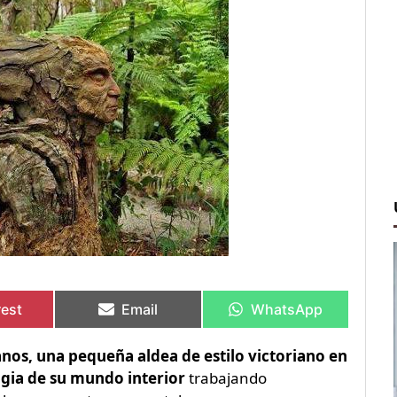
rtir
rtir
Compartir
Compartir
Compartir
Compartir
en
en
en
en
rest
Email
WhatsApp
anos, una pequeña aldea de estilo victoriano en
agia de su mundo interior
trabajando