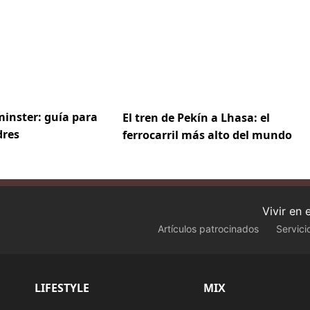
inster: guía para
El tren de Pekín a Lhasa: el
dres
ferrocarril más alto del mundo
Vivir en
Artículos patrocinados
Servici
LIFESTYLE
MIX