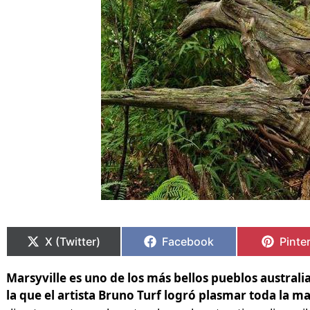
Compartir
Compartir
Compartir
Compartir
Compa
Compa
en
en
en
en
en
en
X (Twitter)
Facebook
Pinte
Marsyville es uno de los más bellos pueblos australi
la que el artista Bruno Turf logró plasmar toda la m