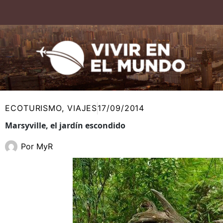
Ir
al
contenido
ECOTURISMO
,
VIAJES
17/09/2014
Marsyville, el jardín escondido
Por
MyR