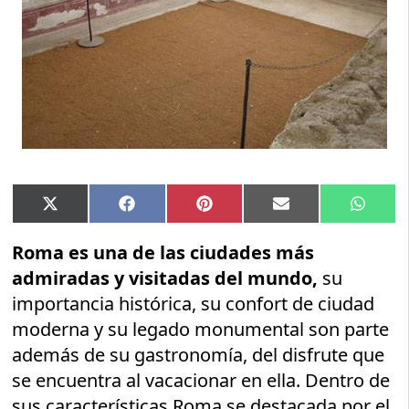
Compartir
Compartir
Compartir
Compartir
Compar
X
Facebook
Pinterest
Email
Whats
en
en
en
en
en
(Twitter)
Roma es una de las ciudades más
admiradas y visitadas del mundo,
su
importancia histórica, su confort de ciudad
moderna y su legado monumental son parte
además de su gastronomía, del disfrute que
se encuentra al vacacionar en ella. Dentro de
sus características Roma se destacada por el