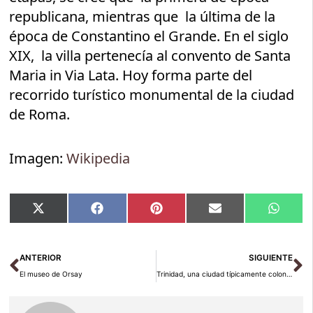
republicana, mientras que la última de la
época de Constantino el Grande. En el siglo
XIX, la villa pertenecía al convento de Santa
Maria in Via Lata. Hoy forma parte del
recorrido turístico monumental de la ciudad
de Roma.
Imagen:
Wikipedia
Compartir
Compartir
Compartir
Compartir
Compar
X
Facebook
Pinterest
Email
Whats
en
en
en
en
en
(Twitter)
Ant
Si
ANTERIOR
SIGUIENTE
El museo de Orsay
Trinidad, una ciudad típicamente colonial en Cuba