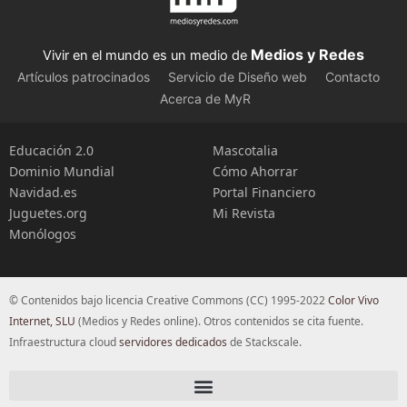
Medios y Redes
Vivir en el mundo es un medio de
Artículos patrocinados
Servicio de Diseño web
Contacto
Acerca de MyR
Educación 2.0
Mascotalia
Dominio Mundial
Cómo Ahorrar
Navidad.es
Portal Financiero
Juguetes.org
Mi Revista
Monólogos
© Contenidos bajo licencia Creative Commons (CC) 1995-2022
Color Vivo
Internet, SLU
(Medios y Redes online). Otros contenidos se cita fuente.
Infraestructura cloud
servidores dedicados
de Stackscale.