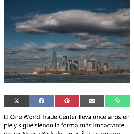
Compartir
Compartir
Compartir
Compartir
Compar
X
Facebook
Pinterest
Email
Whats
en
en
en
en
en
(Twitter)
El One World Trade Center lleva once años en
pie y sigue siendo la forma más impactante
de ver Nueva York desde arriba. Lo que en