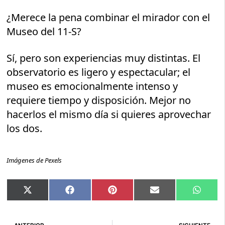
¿Merece la pena combinar el mirador con el
Museo del 11-S?
Sí, pero son experiencias muy distintas. El
observatorio es ligero y espectacular; el
museo es emocionalmente intenso y
requiere tiempo y disposición. Mejor no
hacerlos el mismo día si quieres aprovechar
los dos.
Imágenes de Pexels
Compartir
Compartir
Compartir
Compartir
Compar
X
Facebook
Pinterest
Email
Whats
en
en
en
en
en
(Twitter)
Ant
Si