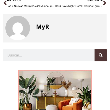
ANTERIOR
SIGUIENTE
Las 7 Nuevas Maravillas del Mundo: guía para visitarlas
Hard Days Night Hotel Liverpool: guía Beatles 2026
MyR
Buscar