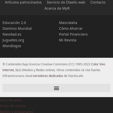
Artículos patrocinados
Servicio de Diseño web
Contacto
Acerca de MyR
Educación 2.0
Mascotalia
Dominio Mundial
Cómo Ahorrar
Navidad.es
Portal Financiero
Juguetes.org
Mi Revista
Monólogos
© Contenidos bajo licencia Creative Commons (CC) 1995-2022
Color Vivo
Internet, SLU
(Medios y Redes online). Otros contenidos se cita fuente.
Infraestructura cloud
servidores dedicados
de Stackscale.
Solo Recetas
Estás de moda
Bebés y embarazos